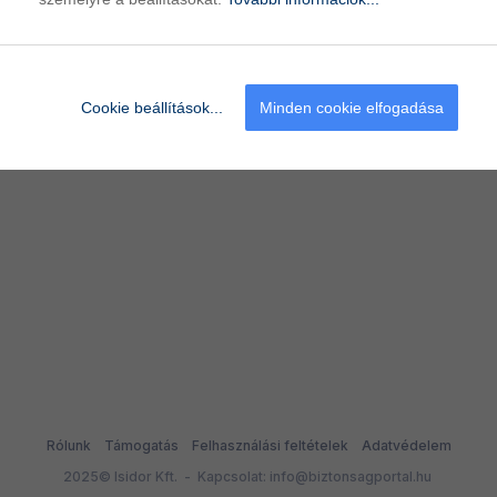
Felhasználónév lekérdezése
Mégsem
Cookie beállítások...
Minden cookie elfogadása
Rólunk
Támogatás
Felhasználási feltételek
Adatvédelem
2025© Isidor Kft. - Kapcsolat: info@biztonsagportal.hu