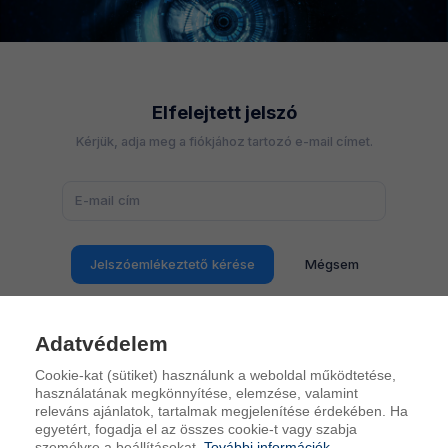
Elfelejtett jelszó
Kérjük, adja meg a fiókjához tartozó e-mail címet.
Jelszóemlékeztető kérése
Mégsem
Adatvédelem
Elfelejtett felhasználónév
Cookie-kat (sütiket) használunk a weboldal működtetése,
Kérjük, adja meg a fiókjához tartozó e-mail címet.
használatának megkönnyítése, elemzése, valamint
releváns ajánlatok, tartalmak megjelenítése érdekében. Ha
egyetért, fogadja el az összes cookie-t vagy szabja
személyre a beállításokat.
További információk...