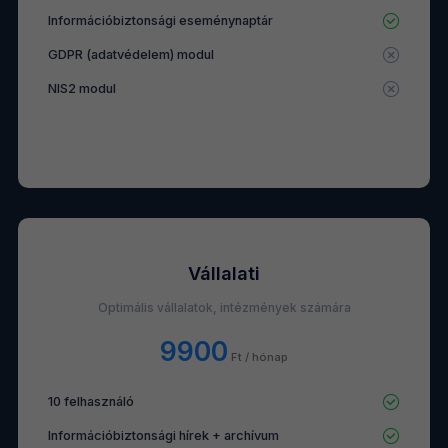
Információbiztonsági eseménynaptár
GDPR (adatvédelem) modul
NIS2 modul
Vállalati
Optimális vállalatok, intézmények számára
9900
Ft / hónap
10 felhasználó
Információbiztonsági hírek + archívum