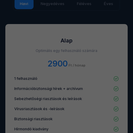
Havi
Negyedéves
Féléves
Éves
Alap
Optimális egy felhasználó számára
2900
Ft / hónap
1 felhasználó
Információbiztonsági hírek + archívum
Sebezhetőségi riasztások és leírások
Vírusriasztások és -leírások
Biztonsági riasztások
Hírmondó kiadvány