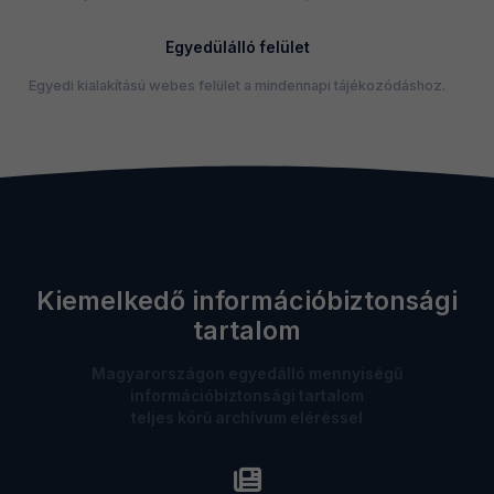
Egyedülálló felület
Egyedi kialakítású webes felület a mindennapi tájékozódáshoz.
Kiemelkedő információbiztonsági
tartalom
Magyarországon egyedálló mennyiségű
információbiztonsági tartalom
teljes körű archívum eléréssel