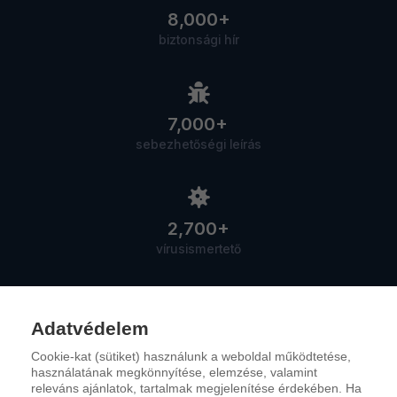
8,000+
biztonsági hír
7,000+
sebezhetőségi leírás
2,700+
vírusismertető
Adatvédelem
Cookie-kat (sütiket) használunk a weboldal működtetése,
Szolgáltatások
használatának megkönnyítése, elemzése, valamint
releváns ajánlatok, tartalmak megjelenítése érdekében. Ha