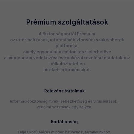
Prémium szolgáltatások
A Biztonságportál Prémium
az informatikusok, információbiztonsági szakemberek
platformja,
amely egyedülálló módon teszi elérhetővé
a mindennapi védekezési és kockázatkezelési feladatokhoz
nélkülözhetetlen
híreket, információkat.
Releváns tartalmak
Információbiztonsági hírek, sebezhetőség és vírus leírások,
védelmi riasztások egy helyen.
Korlátlanság
Teljes körű elérés minden hírünkhöz, tartalmunkhoz.