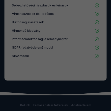
Sebezhetőségi riasztások és leírások
Vírusriasztások és -leírások
Biztonsági riasztások
Hírmondó kiadvány
Információbiztonsági eseménynaptár
GDPR (adatvédelem) modul
NIS2 modul
Rólunk
Felhasználási feltételek
Adatvédelem