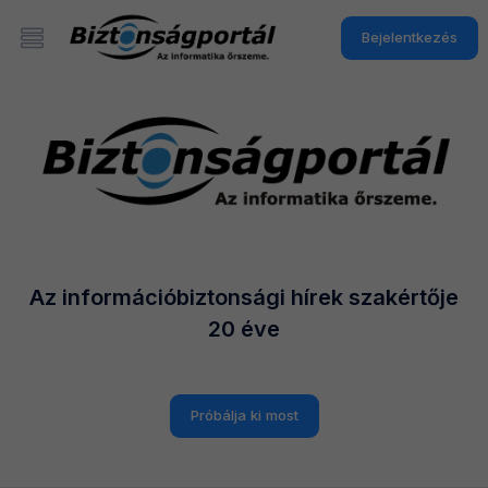
Bejelentkezés
Az információbiztonsági hírek szakértője
20 éve
Próbálja ki most