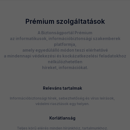
Prémium szolgáltatások
A Biztonságportál Prémium
az informatikusok, információbiztonsági szakemberek
platformja,
amely egyedülálló módon teszi elérhetővé
a mindennapi védekezési és kockázatkezelési feladatokhoz
nélkülözhetetlen
híreket, információkat.
Releváns tartalmak
Információbiztonsági hírek, sebezhetőség és vírus leírások,
védelmi riasztások egy helyen.
Korlátlanság
Teljes körű elérés minden hírünkhöz, tartalmunkhoz.