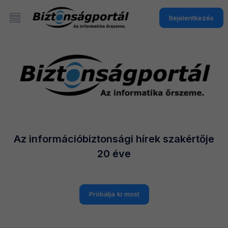
Bejelentkezés
Az információbiztonsági hírek szakértője
20 éve
Próbálja ki most