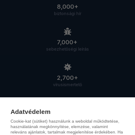
8,000+
biztonsági hír
7,000+
sebezhetőségi leírás
2,700+
vírusismertető
Adatvédelem
Cookie-kat (sütiket) használunk a weboldal működtetése,
Szolgáltatások
használatának megkönnyítése, elemzése, valamint
releváns ajánlatok, tartalmak megjelenítése érdekében. Ha