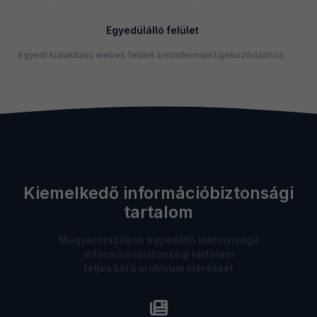
Egyedülálló felület
Egyedi kialakítású webes felület a mindennapi tájékozódáshoz.
Kiemelkedő információbiztonsági
tartalom
Magyarországon egyedálló mennyiségű
információbiztonsági tartalom
teljes körű archívum eléréssel