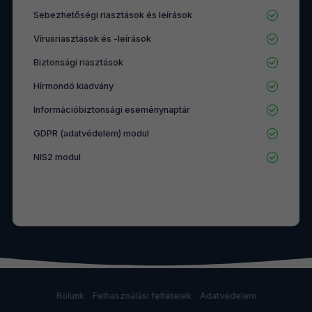
Sebezhetőségi riasztások és leírások
Vírusriasztások és -leírások
Biztonsági riasztások
Hírmondó kiadvány
Információbiztonsági eseménynaptár
GDPR (adatvédelem) modul
NIS2 modul
Rólunk
Felhasználási feltételek
Adatvédelem