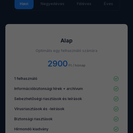
Havi
Negyedéves
Féléves
Éves
Alap
Optimális egy felhasználó számára
2900
Ft / hónap
1 felhasználó
Információbiztonsági hírek + archívum
Sebezhetőségi riasztások és leírások
Vírusriasztások és -leírások
Biztonsági riasztások
Hírmondó kiadvány