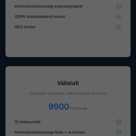
Információbiztonsági eseménynaptár
GDPR (adatvédelem) modul
NIS2 modul
Vállalati
Optimális vállalatok, intézmények számára
9900
Ft / hónap
10 felhasználó
Információbiztonsági hírek + archívum