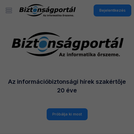
Bejelentkezés
Az információbiztonsági hírek szakértője
20 éve
Próbálja ki most