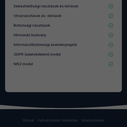
Sebezhetőségi riasztások és leírások
Vírusriasztások és -leírások
Biztonsági riasztások
Hírmondó kiadvány
Információbiztonsági eseménynaptár
GDPR (adatvédelem) modul
NIS2 modul
Rólunk
Felhasználási feltételek
Adatvédelem