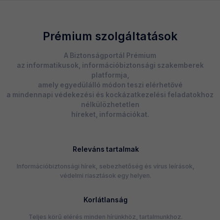
Prémium szolgáltatások
A Biztonságportál Prémium
az informatikusok, információbiztonsági szakemberek
platformja,
amely egyedülálló módon teszi elérhetővé
a mindennapi védekezési és kockázatkezelési feladatokhoz
nélkülözhetetlen
híreket, információkat.
Releváns tartalmak
Információbiztonsági hírek, sebezhetőség és vírus leírások,
védelmi riasztások egy helyen.
Korlátlanság
Teljes körű elérés minden hírünkhöz, tartalmunkhoz.