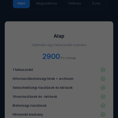
Havi
Negyedéves
Féléves
Éves
Alap
Optimális egy felhasználó számára
2900
Ft / hónap
1 felhasználó
Információbiztonsági hírek + archívum
Sebezhetőségi riasztások és leírások
Vírusriasztások és -leírások
Biztonsági riasztások
Hírmondó kiadvány