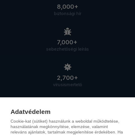
8,000+
biztonsági hír
7,000+
sebezhetőségi leírás
2,700+
vírusismertető
Adatvédelem
Cookie-kat (sütiket) használunk a weboldal működtetése,
Szolgáltatások
használatának megkönnyítése, elemzése, valamint
releváns ajánlatok, tartalmak megjelenítése érdekében. Ha