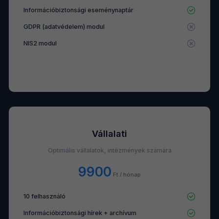
Információbiztonsági eseménynaptár
GDPR (adatvédelem) modul
NIS2 modul
Vállalati
Optimális vállalatok, intézmények számára
9900
Ft / hónap
10 felhasználó
Információbiztonsági hírek + archívum