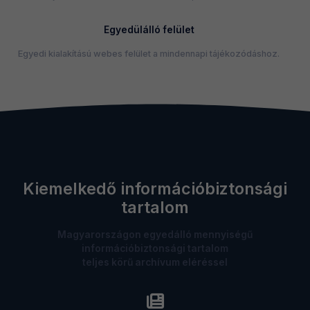
Egyedülálló felület
Egyedi kialakítású webes felület a mindennapi tájékozódáshoz.
Kiemelkedő információbiztonsági
tartalom
Magyarországon egyedálló mennyiségű
információbiztonsági tartalom
teljes körű archívum eléréssel