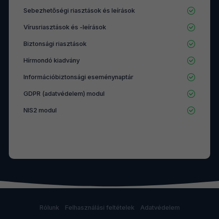
Sebezhetőségi riasztások és leírások
Vírusriasztások és -leírások
Biztonsági riasztások
Hírmondó kiadvány
Információbiztonsági eseménynaptár
GDPR (adatvédelem) modul
NIS2 modul
Rólunk
Felhasználási feltételek
Adatvédelem