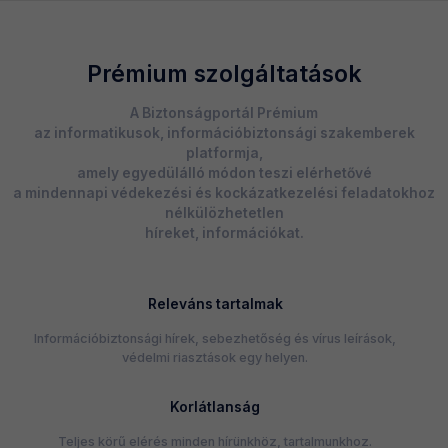
Prémium szolgáltatások
A Biztonságportál Prémium
az informatikusok, információbiztonsági szakemberek
platformja,
amely egyedülálló módon teszi elérhetővé
a mindennapi védekezési és kockázatkezelési feladatokhoz
nélkülözhetetlen
híreket, információkat.
Releváns tartalmak
Információbiztonsági hírek, sebezhetőség és vírus leírások,
védelmi riasztások egy helyen.
Korlátlanság
Teljes körű elérés minden hírünkhöz, tartalmunkhoz.