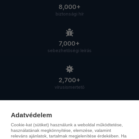
8,000+
biztonsági hír
7,000+
sebezhetőségi leírás
2,700+
vírusismertető
Adatvédelem
Cookie-kat (sütiket) használunk a weboldal működtetése,
Szolgáltatások
használatának megkönnyítése, elemzése, valamint
releváns ajánlatok, tartalmak megjelenítése érdekében. Ha