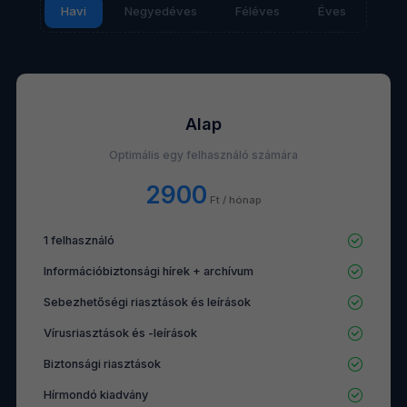
Havi
Negyedéves
Féléves
Éves
Alap
Optimális egy felhasználó számára
2900
Ft / hónap
1 felhasználó
Információbiztonsági hírek + archívum
Sebezhetőségi riasztások és leírások
Vírusriasztások és -leírások
Biztonsági riasztások
Hírmondó kiadvány