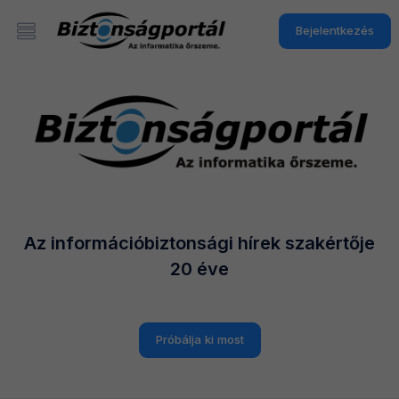
Bejelentkezés
Az információbiztonsági hírek szakértője
20 éve
Próbálja ki most