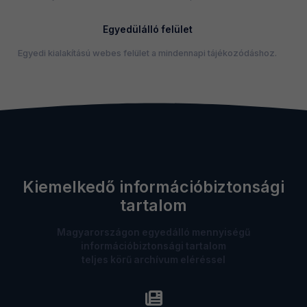
Egyedülálló felület
Egyedi kialakítású webes felület a mindennapi tájékozódáshoz.
Kiemelkedő információbiztonsági
tartalom
Magyarországon egyedálló mennyiségű
információbiztonsági tartalom
teljes körű archívum eléréssel