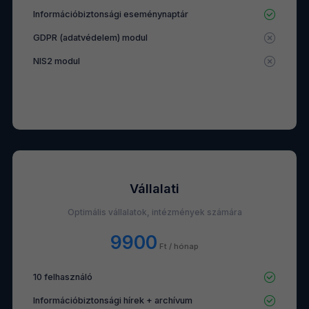
Információbiztonsági eseménynaptár
GDPR (adatvédelem) modul
NIS2 modul
Vállalati
Optimális vállalatok, intézmények számára
9900
Ft / hónap
10 felhasználó
Információbiztonsági hírek + archívum