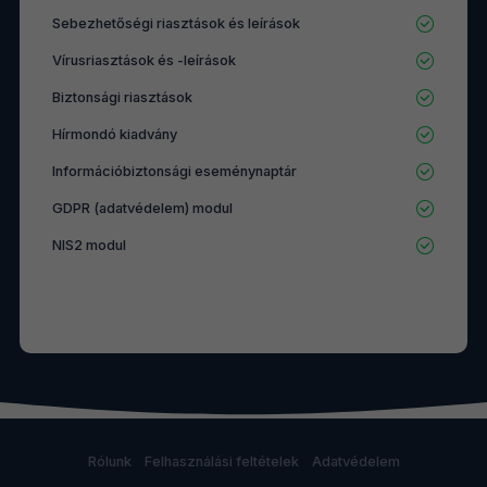
Sebezhetőségi riasztások és leírások
Vírusriasztások és -leírások
Biztonsági riasztások
Hírmondó kiadvány
Információbiztonsági eseménynaptár
GDPR (adatvédelem) modul
NIS2 modul
Rólunk
Felhasználási feltételek
Adatvédelem