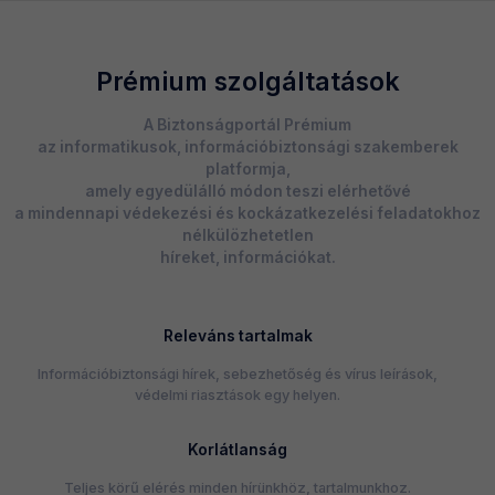
Prémium szolgáltatások
A Biztonságportál Prémium
az informatikusok, információbiztonsági szakemberek
platformja,
amely egyedülálló módon teszi elérhetővé
a mindennapi védekezési és kockázatkezelési feladatokhoz
nélkülözhetetlen
híreket, információkat.
Releváns tartalmak
Információbiztonsági hírek, sebezhetőség és vírus leírások,
védelmi riasztások egy helyen.
Korlátlanság
Teljes körű elérés minden hírünkhöz, tartalmunkhoz.