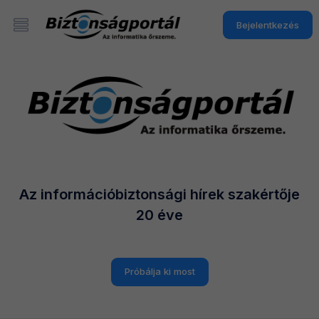
Bejelentkezés
Az információbiztonsági hírek szakértője
20 éve
Próbálja ki most