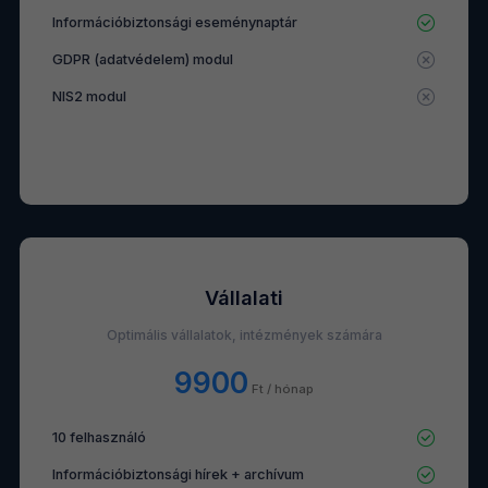
Információbiztonsági eseménynaptár
GDPR (adatvédelem) modul
NIS2 modul
Vállalati
Optimális vállalatok, intézmények számára
9900
Ft / hónap
10 felhasználó
Információbiztonsági hírek + archívum