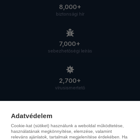
8,000+
biztonsági hír
7,000+
sebezhetőségi leírás
2,700+
vírusismertető
Adatvédelem
Cookie-kat (sütiket) használunk a weboldal működtetése,
Szolgáltatások
használatának megkönnyítése, elemzése, valamint
releváns ajánlatok, tartalmak megjelenítése érdekében. Ha