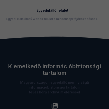
Egyedülálló felület
Egyedi kialakítású webes felület a mindennapi tájékozódáshoz.
Kiemelkedő információbiztonsági
tartalom
Magyarországon egyedálló mennyiségű
információbiztonsági tartalom
teljes körű archívum eléréssel