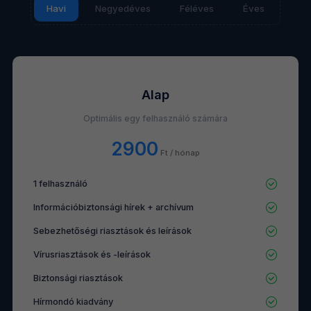
Havi
Negyedéves
Féléves
Éves
Alap
Optimális egy felhasználó számára
2900
Ft / hónap
1 felhasználó
Információbiztonsági hírek + archívum
Sebezhetőségi riasztások és leírások
Vírusriasztások és -leírások
Biztonsági riasztások
Hírmondó kiadvány