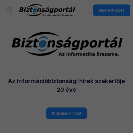
Bejelentkezés
Az információbiztonsági hírek szakértője
20 éve
Próbálja ki most