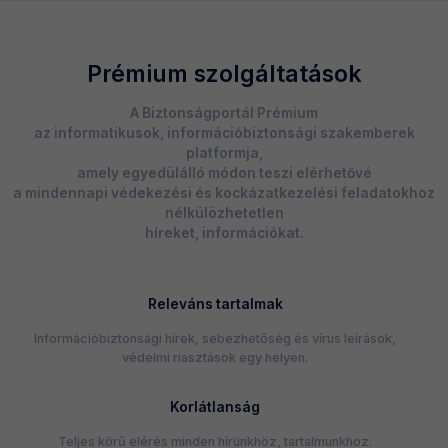
Prémium szolgáltatások
A Biztonságportál Prémium
az informatikusok, információbiztonsági szakemberek
platformja,
amely egyedülálló módon teszi elérhetővé
a mindennapi védekezési és kockázatkezelési feladatokhoz
nélkülözhetetlen
híreket, információkat.
Releváns tartalmak
Információbiztonsági hírek, sebezhetőség és vírus leírások,
védelmi riasztások egy helyen.
Korlátlanság
Teljes körű elérés minden hírünkhöz, tartalmunkhoz.