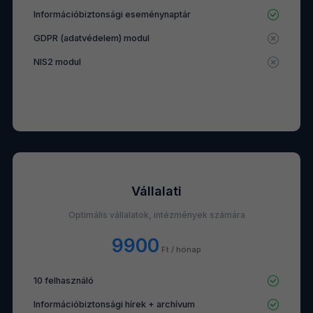
Információbiztonsági eseménynaptár
GDPR (adatvédelem) modul
NIS2 modul
Vállalati
Optimális vállalatok, intézmények számára
9900
Ft / hónap
10 felhasználó
Információbiztonsági hírek + archívum