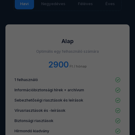
Havi
Negyedéves
Féléves
Éves
Alap
Optimális egy felhasználó számára
2900
Ft / hónap
1 felhasználó
Információbiztonsági hírek + archívum
Sebezhetőségi riasztások és leírások
Vírusriasztások és -leírások
Biztonsági riasztások
Hírmondó kiadvány