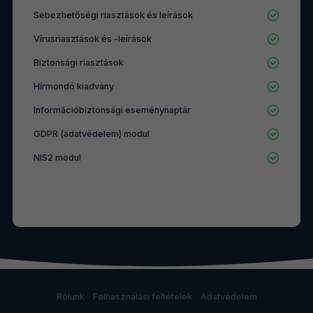
Sebezhetőségi riasztások és leírások
Vírusriasztások és -leírások
Biztonsági riasztások
Hírmondó kiadvány
Információbiztonsági eseménynaptár
GDPR (adatvédelem) modul
NIS2 modul
Rólunk
Felhasználási feltételek
Adatvédelem