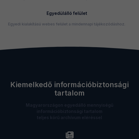
Egyedülálló felület
Egyedi kialakítású webes felület a mindennapi tájékozódáshoz.
Kiemelkedő információbiztonsági
tartalom
Magyarországon egyedálló mennyiségű
információbiztonsági tartalom
teljes körű archívum eléréssel