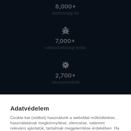
8,000+
biztonsági hír
7,000+
sebezhetőségi leírás
2,700+
vírusismertető
Adatvédelem
Cookie-kat (sütiket) használunk a weboldal működtetése,
Szolgáltatások
használatának megkönnyítése, elemzése, valamint
releváns ajánlatok, tartalmak megjelenítése érdekében. Ha